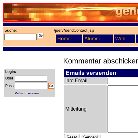
Suche:
/jserv/sendContact.jsp
Home
Alumni
Web
Kommentar abschicke
Login:
Emails versenden
User
Ihre Email
Pass
Paßwort verloren
Mitteilung