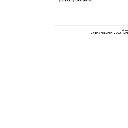
(c) C
Engine relaunch, 2003 | En